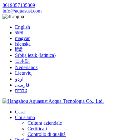
8619357135369
info@aquasust.com
Lingua
English
বাংলা
magyar
íslenska
हिंदी
Srbija jezik (latinica)
日本語
Nederlands
Lietuvių
اردو
فارسی
עברית
Casa
Chi siamo
Cultura aziendale
Certificati
Controllo di qualità
Prodotti